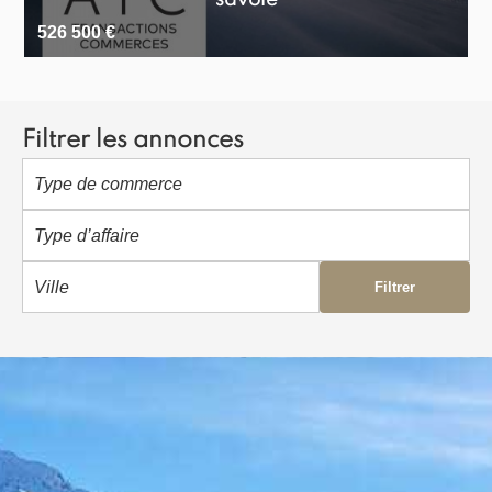
savoie
526 500 €
3
Filtrer les annonces
Type de commerce
Type d’affaire
Ville
Filtrer